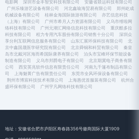
电影网
深圳市金丰智安科技有限公司
安徽省燚运科技有限公司
广州乐臻游艺设备有限公司
河北鑫瑜海贸易有限公司
郑州屹成
机械设备有限公司
桂林金海国际旅游有限公司
亦艺信息科技
（上海）有限公司
广州市希月人力资源有限公司
义乌市维啦网
络科技有限公司
广州元潮汇网络信息科技有限公司
重庆酷多拉
科技有限公司
程力专用汽车股份有限公司销售十分公司
深圳众
享分利互联网信息服务有限公司
山东汇展环保科技有限公司
北
京中鑫国晟医学研究院有限公司
北京舜铜和科贸有限公司
秦皇
岛市北戴河区海而希国际康养有限公司
泊头市宝峰环保节能设备
制造有限公司
义乌市邦爵电子有限公司
北京期冀电子商务有限
公司
西安英兆软件信息有限责任公司
河南九千篷布制品有限公
司
上海魅菁广告有限责任公司
东莞市全风环保设备有限公司
荆州市博宸科技技术有限公司
上海惠优首服装有限公司
杭州合
盛环保有限公司
广州宇凡网络科技有限公司
地址：安徽省合肥市庐阳区寿春路356号徽商国际大厦1909