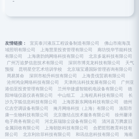
-
友情链接：
宜宾泰川液压工程设备制造有限公司
佛山市南海茂
域照明有限公司
上海慧里投资管理有限公司
廊坊悦华节能科技
有限公司
上海唐韵鸽网络科技有限公司
北京多返科技有限公司
广州万追梦信息技术有限公司
深圳市博克龙科技有限公司
天气
预报
昆明星空艺术培训学校
北京瑞宝通国际管理咨询有限公司
周易算命
深圳市柏升科技有限公司
上海贵伐贸易有限公司
沧州鸿业网络科技有限公司
天津尚法科技发展有限公司
广州亚
港伯至投资管理有限公司
兰州华捷盛智能机电设备有限公司
德
阳坤瑞仪器仪表有限公司
中山组工
上海程具科技有限公司
长
沙九字狐信息科技有限公司
上海苏新东网络科技有限公司
德州
亿吉空调设备有限公司
掩月网络科技（上海）有限公司
洛阳市
康一生物科技有限公司
北京微结点技术服务有限公司
徐州馨泽
电子商务有限公司
河北辰瑞除尘设备有限公司
清河县万腾废旧
金属回收有限公司
上海朝歆科技有限公司
合肥哲熙教育科技有
限公司
北京利欣菲科技有限公司
和讯信息科技有限公司
海南